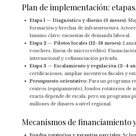
Plan de implementación: etapas
Etapa 1 — Diagnóstico y diseño (6 meses):
Map
formación y brechas de infraestructura. Actor
Insumo clave: encuestas de demanda laboral.
Etapa 2 — Pilotos locales (12–18 meses):
Lanzar
vouchers, líneas de microcrédito). Financiaci
internacional y cofinanciación privada.
Etapa 3 — Escalamiento y regulación (2–4 añ
certificaciones, ampliar incentivos fiscales y 
Presupuesto orientativo:
Para un programa reg
centros (equipamiento), fondos rotatorios de m
exacta depende de escala, pero un programa pi
millones de dinares a nivel regional.
Mecanismos de financiamiento y
Fondos rotatorios y garantías parciales:
Se bus