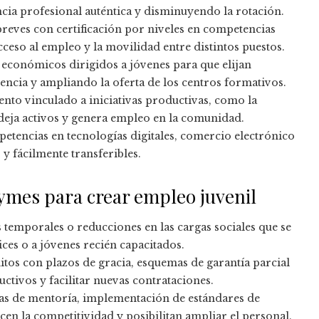
cia profesional auténtica y disminuyendo la rotación.
eves con certificación por niveles en competencias
acceso al empleo y la movilidad entre distintos puestos.
económicos dirigidos a jóvenes para que elijan
ncia y ampliando la oferta de los centros formativos.
to vinculado a iniciativas productivas, como la
e deja activos y genera empleo en la comunidad.
tencias en tecnologías digitales, comercio electrónico
s y fácilmente transferibles.
pymes para crear empleo juvenil
 temporales o reducciones en las cargas sociales que se
es o a jóvenes recién capacitados.
tos con plazos de gracia, esquemas de garantía parcial
ctivos y facilitar nuevas contrataciones.
vas de mentoría, implementación de estándares de
ecen la competitividad y posibilitan ampliar el personal.