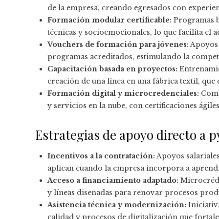
de la empresa, creando egresados con experien
Formación modular certificable:
Programas br
técnicas y socioemocionales, lo que facilita el 
Vouchers de formación para jóvenes:
Apoyos 
programas acreditados, estimulando la compete
Capacitación basada en proyectos:
Entrenamien
creación de una línea en una fábrica textil, qu
Formación digital y microcredenciales:
Compe
y servicios en la nube, con certificaciones ágile
Estrategias de apoyo directo a 
Incentivos a la contratación:
Apoyos salariales
aplican cuando la empresa incorpora a aprendic
Acceso a financiamiento adaptado:
Microcrédi
y líneas diseñadas para renovar procesos produ
Asistencia técnica y modernización:
Iniciati
calidad y procesos de digitalización que fortal