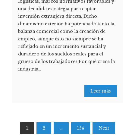
logísticas, marcos normativos favorables y
una decidida estrategia para captar
inversión extranjera directa. Dicho
dinamismo exterior ha potenciado tanto la
balanza comercial como la creación de
empleo, aunque esto no siempre se ha
reflejado en un incremento sustancial y
duradero de los sueldos reales para el
grueso de los trabajadores.Por qué crece la
industria…
Leer más
Paginación
1
2
…
154
Next