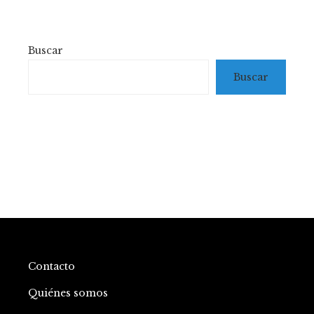
de
entradas
Buscar
Buscar
Contacto
Quiénes somos