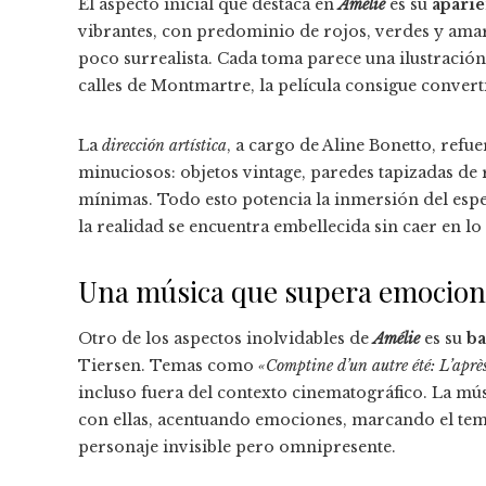
El aspecto inicial que destaca en
Amélie
es su
aparie
vibrantes, con predominio de rojos, verdes y amar
poco surrealista. Cada toma parece una ilustració
calles de Montmartre, la película consigue convert
La
dirección artística
, a cargo de Aline Bonetto, refue
minuciosos: objetos vintage, paredes tapizadas de 
mínimas. Todo esto potencia la inmersión del esp
la realidad se encuentra embellecida sin caer en lo a
Una música que supera emocion
Otro de los aspectos inolvidables de
Amélie
es su
ba
Tiersen. Temas como
«Comptine d’un autre été: L’apr
incluso fuera del contexto cinematográfico. La mú
con ellas, acentuando emociones, marcando el tem
personaje invisible pero omnipresente.