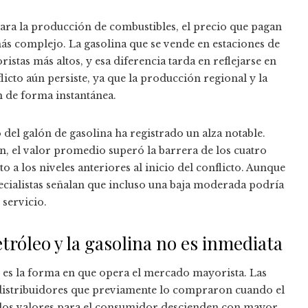
para la producción de combustibles, el precio que pagan
ás complejo. La gasolina que se vende en estaciones de
stas más altos, y esa diferencia tarda en reflejarse en
icto aún persiste, ya que la producción regional y la
n de forma instantánea.
 del galón de gasolina ha registrado un alza notable.
n, el valor promedio superó la barrera de los cuatro
a los niveles anteriores al inicio del conflicto. Aunque
ecialistas señalan que incluso una baja moderada podría
 servicio.
etróleo y la gasolina no es inmediata
d es la forma en que opera el mercado mayorista. Las
 distribuidores que previamente lo compraron cuando el
, los valores para el consumidor descienden con mayor