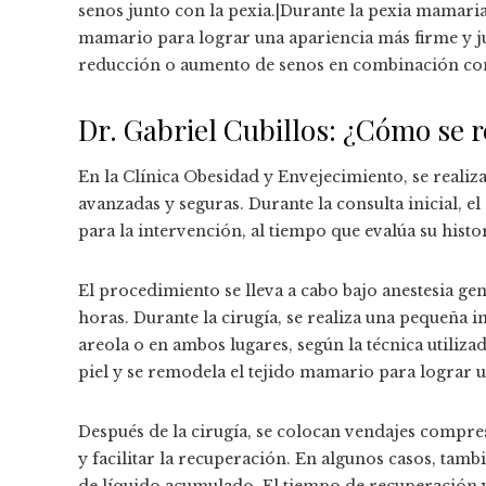
senos junto con la pexia.|Durante la pexia mamaria, 
mamario para lograr una apariencia más firme y ju
reducción o aumento de senos en combinación con 
Dr. Gabriel Cubillos: ¿Cómo se re
En la Clínica Obesidad y Envejecimiento, se realiz
avanzadas y seguras. Durante la consulta inicial, el
para la intervención, al tiempo que evalúa su histor
El procedimiento se lleva a cabo bajo anestesia ge
horas. Durante la cirugía, se realiza una pequeña in
areola o en ambos lugares, según la técnica utilizad
piel y se remodela el tejido mamario para lograr 
Después de la cirugía, se colocan vendajes compre
y facilitar la recuperación. En algunos casos, tam
de líquido acumulado. El tiempo de recuperación 