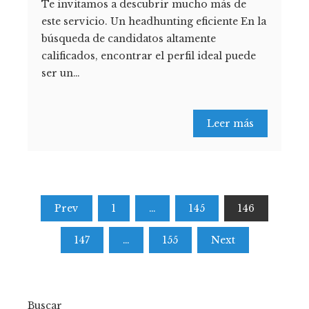
Te invitamos a descubrir mucho más de
este servicio. Un headhunting eficiente En la
búsqueda de candidatos altamente
calificados, encontrar el perfil ideal puede
ser un…
Leer más
Paginación
Prev
1
…
145
146
de
147
…
155
Next
entradas
Buscar